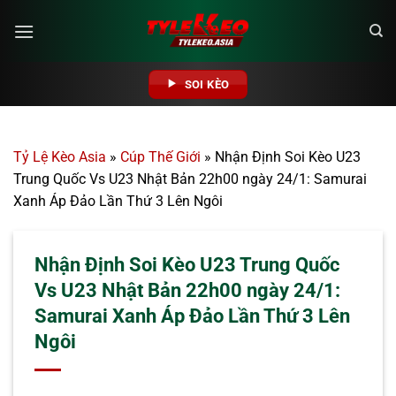
Bỏ
qua
nội
dung
SOI KÈO
Tỷ Lệ Kèo Asia
»
Cúp Thế Giới
»
Nhận Định Soi Kèo U23
Trung Quốc Vs U23 Nhật Bản 22h00 ngày 24/1: Samurai
Xanh Áp Đảo Lần Thứ 3 Lên Ngôi
Nhận Định Soi Kèo U23 Trung Quốc
Vs U23 Nhật Bản 22h00 ngày 24/1:
Samurai Xanh Áp Đảo Lần Thứ 3 Lên
Ngôi