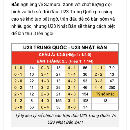
Bản
nghiêng về Samurai Xanh với chất lượng đội
hình và lịch sử đối đầu. U23 Trung Quốc pressing
cao sẽ khó tạo bất ngờ, trận đấu dễ có bàn sớm và
nhiều góc, nhưng U23 Nhật Bản sẽ thắng cách biệt
để lần thứ 3 lên ngôi.
Tỷ lệ kèo tỷ số chính xác trận đấu U23 Trung Quốc Vs
U23 Nhật Bản 24/1