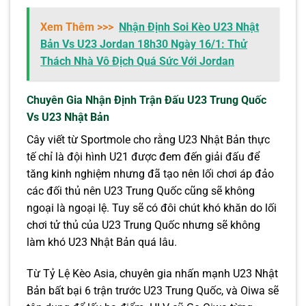
Xem Thêm >>>
Nhận Định Soi Kèo U23 Nhật
Bản Vs U23 Jordan 18h30 Ngày 16/1: Thử
Thách Nhà Vô Địch Quá Sức Với Jordan
Chuyên Gia Nhận Định Trận Đấu U23 Trung Quốc
Vs U23 Nhật Bản
Cây viết từ Sportmole cho rằng U23 Nhật Bản thực
tế chỉ là đội hình U21 được đem đến giải đấu để
tăng kinh nghiệm nhưng đã tạo nên lối chơi áp đảo
các đối thủ nên U23 Trung Quốc cũng sẽ không
ngoại là ngoại lệ. Tuy sẽ có đôi chút khó khăn do lối
chơi tử thủ của U23 Trung Quốc nhưng sẽ không
làm khó U23 Nhật Bản quá lâu.
Từ Tỷ Lệ Kèo Asia, chuyên gia nhấn mạnh U23 Nhật
Bản bất bại 6 trận trước U23 Trung Quốc, và Oiwa sẽ