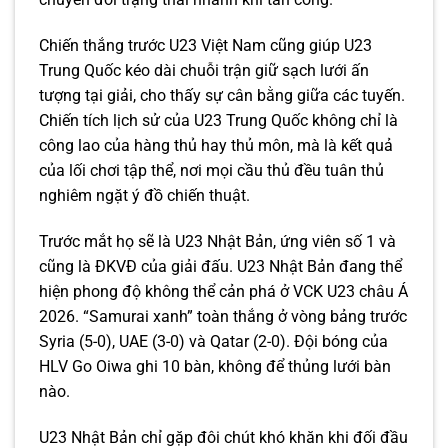
Chiến thắng trước U23 Việt Nam cũng giúp U23
Trung Quốc kéo dài chuỗi trận giữ sạch lưới ấn
tượng tại giải, cho thấy sự cân bằng giữa các tuyến.
Chiến tích lịch sử của U23 Trung Quốc không chỉ là
công lao của hàng thủ hay thủ môn, mà là kết quả
của lối chơi tập thể, nơi mọi cầu thủ đều tuân thủ
nghiêm ngặt ý đồ chiến thuật.
Trước mắt họ sẽ là U23 Nhật Bản, ứng viên số 1 và
cũng là ĐKVĐ của giải đấu. U23 Nhật Bản đang thể
hiện phong độ không thể cản phá ở VCK U23 châu Á
2026. “Samurai xanh” toàn thắng ở vòng bảng trước
Syria (5-0), UAE (3-0) và Qatar (2-0). Đội bóng của
HLV Go Oiwa ghi 10 bàn, không để thủng lưới bàn
nào.
U23 Nhật Bản chỉ gặp đôi chút khó khăn khi đối đầu