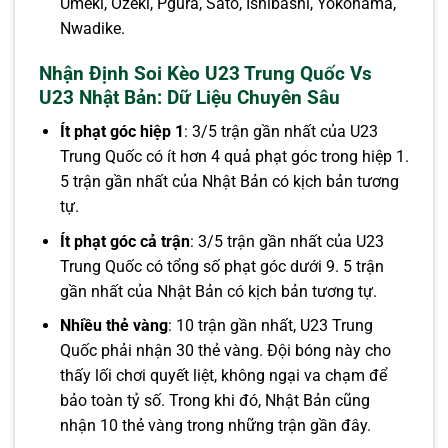
Umeki, Ozeki, Pgura, Sato, Ishibashi, Yokohama,
Nwadike.
Nhận Định Soi Kèo U23 Trung Quốc Vs
U23 Nhật Bản: Dữ Liệu Chuyên Sâu
Ít phạt góc hiệp 1
: 3/5 trận gần nhất của U23
Trung Quốc có ít hơn 4 quả phạt góc trong hiệp 1.
5 trận gần nhất của Nhật Bản có kịch bản tương
tự.
Ít phạt góc cả trận
: 3/5 trận gần nhất của U23
Trung Quốc có tổng số phạt góc dưới 9. 5 trận
gần nhất của Nhật Bản có kịch bản tương tự.
Nhiều thẻ vàng
: 10 trận gần nhất, U23 Trung
Quốc phải nhận 30 thẻ vàng. Đội bóng này cho
thấy lối chơi quyết liệt, không ngại va chạm để
bảo toàn tỷ số. Trong khi đó, Nhật Bản cũng
nhận 10 thẻ vàng trong những trận gần đây.