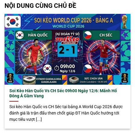
NỘI DUNG CÙNG CHỦ ĐỀ
Soi Kèo Hàn Quốc Vs CH Séc 09h00 Ngày 12/6: Mãnh Hổ
Đông Á Gầm Vang
Soi kèo Hàn Quốc vs CH Séc tại bảng A World Cup 2026 được
đánh giá là trận đấu then chốt giúp ĐT Hàn Quốc hướng tới
mục tiêu vượt [...]