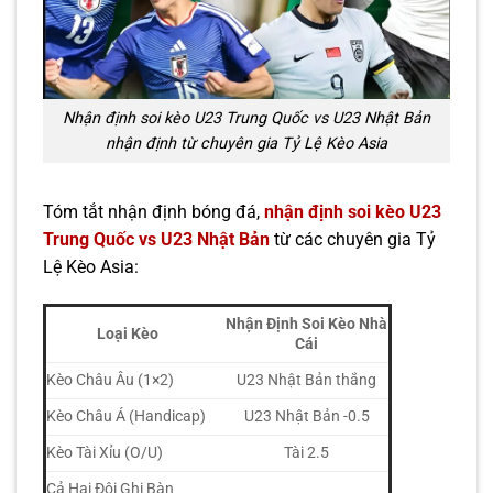
Nhận định soi kèo U23 Trung Quốc vs U23 Nhật Bản
nhận định từ chuyên gia Tỷ Lệ Kèo Asia
Tóm tắt nhận định bóng đá,
nhận định soi kèo U23
Trung Quốc vs U23 Nhật Bản
từ các chuyên gia Tỷ
Lệ Kèo Asia:
Nhận Định Soi Kèo Nhà
Loại Kèo
Cái
Kèo Châu Âu (1×2)
U23 Nhật Bản thắng
Kèo Châu Á (Handicap)
U23 Nhật Bản -0.5
Kèo Tài Xỉu (O/U)
Tài 2.5
Cả Hai Đội Ghi Bàn