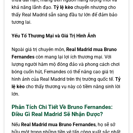
khả năng lãnh đạo.
Tỷ lệ kèo
chuyển nhượng cho
thấy Real Madrid sẵn sàng đầu tư lớn để đảm bảo
tương lai.
Yếu Tố Thương Mại và Giá Trị Hình Ảnh
Ngoài giá trị chuyên môn,
Real Madrid mua Bruno
Fernandes
còn mang lại lợi ích thương mại. Với
lượng người hâm mộ đông đảo và phong cách chơi
bóng cuốn hút, Fernandes có thể nâng cao giá trị
hình ảnh của Real Madrid trên thị trường quốc tế.
Tỷ
lệ kèo
cho thấy thương vụ này có tiềm năng sinh lời
lớn.
Phân Tích Chi Tiết Về Bruno Fernandes:
Điều Gì Real Madrid Sẽ Nhận Được?
Nếu
Real Madrid mua Bruno Fernandes
, họ sẽ sở
hữu một trong những tiền vệ tấn công xuất sắc nhất