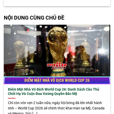
NỘI DUNG CÙNG CHỦ ĐỀ
Điểm Mặt Nhà Vô Địch World Cup 26: Danh Sách Cầu Thủ
Chốt Hạ Và Cuộc Đua Vương Quyền Bắc Mỹ
Chỉ còn vỏn vẹn 2 tuần nữa, ngày hội bóng đá lớn nhất hành
tinh – World Cup 2026 sẽ chính thức khai màn tại Mỹ, Canada
và Mexico. Sức [...]