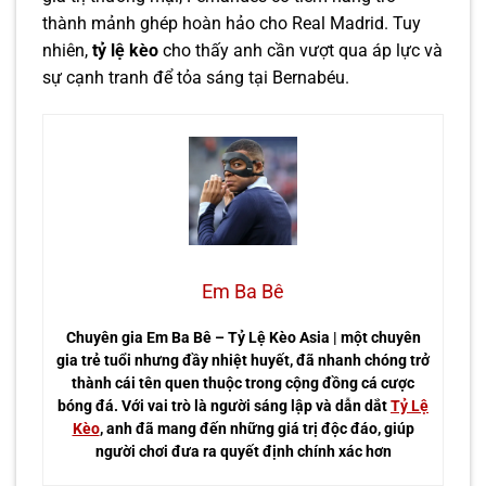
thành mảnh ghép hoàn hảo cho Real Madrid. Tuy
nhiên,
tỷ lệ kèo
cho thấy anh cần vượt qua áp lực và
sự cạnh tranh để tỏa sáng tại Bernabéu.
Em Ba Bê
Chuyên gia Em Ba Bê – Tỷ Lệ Kèo Asia | một chuyên
gia trẻ tuổi nhưng đầy nhiệt huyết, đã nhanh chóng trở
thành cái tên quen thuộc trong cộng đồng cá cược
bóng đá. Với vai trò là người sáng lập và dẫn dắt
Tỷ Lệ
Kèo
, anh đã mang đến những giá trị độc đáo, giúp
người chơi đưa ra quyết định chính xác hơn