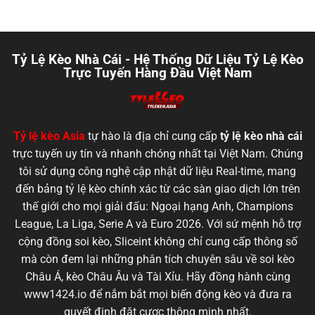
Tỷ Lệ Kèo Nhà Cái - Hệ Thống Dữ Liệu Tỷ Lệ Kèo
Trực Tuyến Hàng Đầu Việt Nam
Tỷ lệ kèo
Asia
tự hào là địa chỉ cung cấp
tỷ lệ kèo nhà cái
trực tuyến uy tín và nhanh chóng nhất tại Việt Nam. Chúng
tôi sử dụng công nghệ cập nhật dữ liệu Real-time, mang
đến bảng tỷ lệ kèo chính xác từ các sàn giao dịch lớn trên
thế giới cho mọi giải đấu: Ngoại hạng Anh, Champions
League, La Liga, Serie A và Euro 2026. Với sứ mệnh hỗ trợ
cộng đồng soi kèo, Sliceint không chỉ cung cấp thông số
mà còn đem lại những phân tích chuyên sâu về soi kèo
Châu Á, kèo Châu Âu và Tài Xỉu. Hãy đồng hành cùng
www1424.io
để nắm bắt mọi biến động kèo và đưa ra
quyết định đặt cược thông minh nhất.