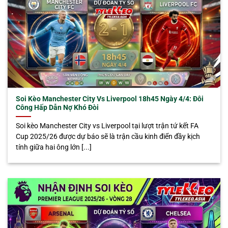
Soi Kèo Manchester City Vs Liverpool 18h45 Ngày 4/4: Đôi
Công Hấp Dẫn Nợ Khó Đòi
Soi kèo Manchester City vs Liverpool tại lượt trận tứ kết FA
Cup 2025/26 được dự báo sẽ là trận cầu kinh điển đầy kịch
tính giữa hai ông lớn [...]