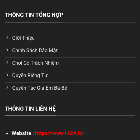
THÔNG TIN TỔNG HỢP
Giới Thiệu
Chính Sách Bảo Mật
Chơi Có Trách Nhiệm
Quyền Riêng Tư
Quyền Tác Giả Em Ba Bê
THÔNG TIN LIÊN HỆ
Website
:
https://www1424.io/