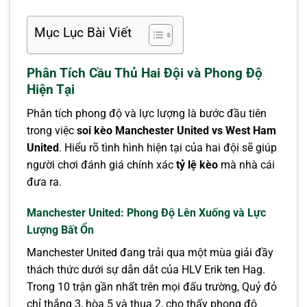
Mục Lục Bài Viết
Phân Tích Cầu Thủ Hai Đội và Phong Độ
Hiện Tại
Phân tích phong độ và lực lượng là bước đầu tiên
trong việc
soi kèo Manchester United vs West Ham
United
. Hiểu rõ tình hình hiện tại của hai đội sẽ giúp
người chơi đánh giá chính xác
tỷ lệ kèo
mà nhà cái
đưa ra.
Manchester United: Phong Độ Lên Xuống và Lực
Lượng Bất Ổn
Manchester United đang trải qua một mùa giải đầy
thách thức dưới sự dẫn dắt của HLV Erik ten Hag.
Trong 10 trận gần nhất trên mọi đấu trường, Quỷ đỏ
chỉ thắng 3, hòa 5 và thua 2, cho thấy phong độ