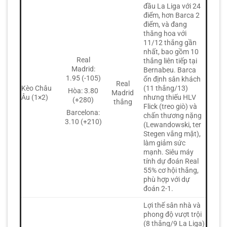
đầu La Liga với 24
điểm, hơn Barca 2
điểm, và đang
thăng hoa với
11/12 thắng gần
nhất, bao gồm 10
Real
thắng liên tiếp tại
Madrid:
Bernabeu. Barca
1.95 (-105)
ổn định sân khách
Real
Kèo Châu
(11 thắng/13)
Hòa: 3.80
Madrid
Âu (1×2)
nhưng thiếu HLV
(+280)
thắng
Flick (treo giò) và
Barcelona:
chấn thương nặng
3.10 (+210)
(Lewandowski, ter
Stegen vắng mặt),
làm giảm sức
mạnh. Siêu máy
tính dự đoán Real
55% cơ hội thắng,
phù hợp với dự
đoán 2-1.
Lợi thế sân nhà và
phong độ vượt trội
(8 thắng/9 La Liga)