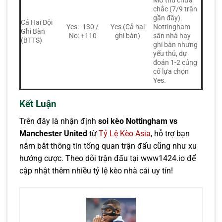
MU thủ chưa
chắc (7/9 trận
gần đây).
Cả Hai Đội
Yes: -130 /
Yes (Cả hai
Nottingham
Ghi Bàn
No: +110
ghi bàn)
sân nhà hay
(BTTS)
ghi bàn nhưng
yếu thủ, dự
đoán 1-2 củng
cố lựa chọn
Yes.
Kết Luận
Trên đây là nhận định
soi kèo Nottingham vs
Manchester United
từ
Tỷ Lệ Kèo Asia
, hỗ trợ bạn
nắm bắt thông tin tổng quan trận đấu cũng như xu
hướng cược. Theo dõi trận đấu tại www1424.io để
cập nhật thêm nhiều tỷ lệ kèo nhà cái uy tín!