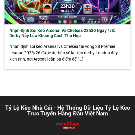
Nhận Định Soi Kèo Arsenal Vs Chelsea 23h30 Ngày 1/3:
Derby Nảy Lửa Khoảng Cách Thu Hẹp
Nhận định soi kèo Arsenal vs Chelsea tại vòng 28 Premier
League 2025/26 được dự báo sẽ là trận derby London đầy
kịch tính, nơi Arsenal cần ba điểm để [...]
Tỷ Lệ Kèo Nhà Cái - Hệ Thống Dữ Liệu Tỷ Lệ Kèo
Trực Tuyến Hàng Đầu Việt Nam