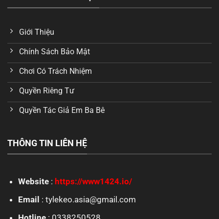
Giới Thiệu
Chính Sách Bảo Mật
Chơi Có Trách Nhiệm
Quyền Riêng Tư
Quyền Tác Giả Em Ba Bê
THÔNG TIN LIÊN HỆ
Website
:
https://www1424.io/
Email
:
tylekeo.asia@gmail.com
Hotline
: 0338250528