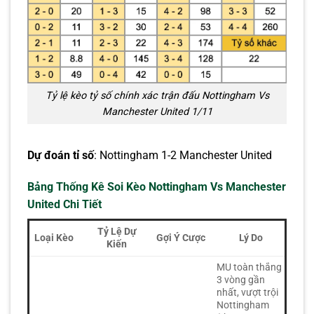
Tỷ lệ kèo tỷ số chính xác trận đấu Nottingham Vs
Manchester United 1/11
Dự đoán tỉ số
: Nottingham 1-2 Manchester United
Bảng Thống Kê Soi Kèo Nottingham Vs Manchester
United Chi Tiết
Tỷ Lệ Dự
Loại Kèo
Gợi Ý Cược
Lý Do
Kiến
MU toàn thắng
3 vòng gần
nhất, vượt trội
Nottingham