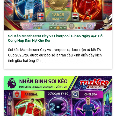
Soi Kèo Manchester City Vs Liverpool 18h45 Ngày 4/4: Đôi
Công Hấp Dẫn Nợ Khó Đòi
Soi kèo Manchester City vs Liverpool tại lượt trận tứ kết FA
Cup 2025/26 được dự báo sẽ là trận cầu kinh điển đầy kịch
tính giữa hai ông lớn [...]