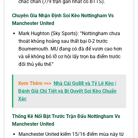
chắc chắn (7/9 trận gần nhất có BTTS).
Chuyên Gia Nhận Định Soi Kèo Nottingham Vs
Manchester United
Mark Hughton (Sky Sports): “Nottingham chưa
thoát khủng hoảng sau thất bại 0-2 trước
Bournemouth. MU đang có đà để vươn cao hơn
và sẽ không bỏ lỡ cơ hội lấy trọn ba điểm trước
đối thủ yếu thế.”
Xem Thêm >>>
Nhà Cái Go88 và Tỷ Lệ Kèo |
Đánh Giá Chi Tiết và Bí Quyết Soi Kèo Chuẩn
Xác
Thống Kê Nổi Bật Trước Trận Đấu
Nottingham Vs
Manchester United
Manchester United kiếm 15/16 điểm mùa này từ