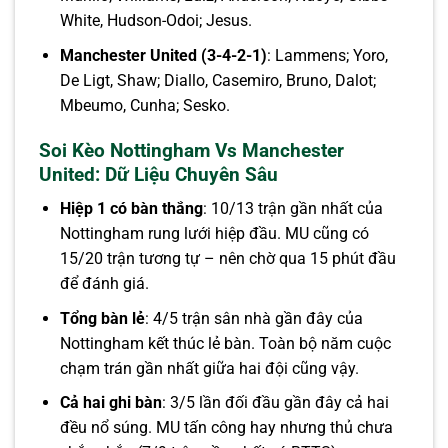
White, Hudson-Odoi; Jesus.
Manchester United (3-4-2-1)
: Lammens; Yoro,
De Ligt, Shaw; Diallo, Casemiro, Bruno, Dalot;
Mbeumo, Cunha; Sesko.
Soi Kèo Nottingham Vs Manchester
United: Dữ Liệu Chuyên Sâu
Hiệp 1 có bàn thắng
: 10/13 trận gần nhất của
Nottingham rung lưới hiệp đầu. MU cũng có
15/20 trận tương tự – nên chờ qua 15 phút đầu
để đánh giá.
Tổng bàn lẻ
: 4/5 trận sân nhà gần đây của
Nottingham kết thúc lẻ bàn. Toàn bộ năm cuộc
chạm trán gần nhất giữa hai đội cũng vậy.
Cả hai ghi bàn
: 3/5 lần đối đầu gần đây cả hai
đều nổ súng. MU tấn công hay nhưng thủ chưa