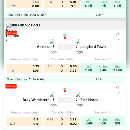
0.93
1.5
O
0.19
Chủ
Khách
Hòa
Có nhiều loại tỷ lệ kèo bóng đá phổ biến như: kèo
501
21
1.01
0.25
0.88
U
3.5
châu Á, kèo châu Âu, kèo Tài Xỉu. Mỗi loại kèo có cách
Toàn trận cược Châu Á khác
7
kèo
tính riêng và phù hợp với từng chiến thuật cược. Việc
chọn đúng loại kèo nhà cái sẽ tăng khả năng thắng
IRELAND DIVISION 1
cược và tránh được các bẫy từ kèo bóng đá hôm nay.
Live
-
Ngoài ra, việc hiểu sâu về kèo nhà cái 5 còn giúp bạn
10
'
0
0
-
5
2
phân biệt giữa kèo thơm và kèo dụ. Đây là yếu tố then
chốt với các dân chơi lâu năm.
Athlone
Longford Town
Một nhà cái uy tín sẽ đưa ra các mức kèo rõ ràng, hợp
Toàn trận -Cược chấp
Toàn trận- -tài/Xỉu
Toàn trận-1x2
lý và cập nhật đều đặn theo biến động thị trường
0.75
2.5
O
0.83
Chủ
Khách
Hòa
bóng đá. Hiện nay, nhiều website cá cược lớn cập
2.3
3.4
2.87
0
1.05
U
0.98
nhật liên tục tỷ lệ kèo bóng đá theo thời gian thực.
Toàn trận cược Châu Á khác
7
kèo
TIN HOT
Điều này giúp người chơi dễ dàng theo dõi
kqbd
và
Live
-
điều chỉnh chiến thuật cược.
10
'
0
-
1
5
2
Những ai yêu thích soi keo nha cai đều cần nắm vững
Bray Wanderers
Finn Harps
yếu tố này để có quyết định chuẩn xác. Việc nắm bắt
đúng tỷ lệ cá cược là bước đầu tiên trong quá trình
Toàn trận -Cược chấp
Toàn trận- -tài/Xỉu
Toàn trận-1x2
soi kèo bóng đá chuyên nghiệp. Nếu không hiểu đúng
0.9
4.25
O
0.88
Chủ
Khách
Hòa
tỷ lệ bóng đá, bạn sẽ dễ rơi vào bẫy kèo hoặc đặt
1.06
10
15
1.75
0.9
U
0.93
cược thiếu cơ sở. Đây là điều mà mọi người chơi nên