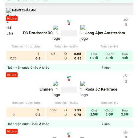
HẠNG 2 HÀ LAN
Live
-
HT
2
-
1
5
2
FC Dordrecht 90
Jong Ajax Amsterdam
Toàn trận -Cược chấp
Toàn trận- -tài/Xỉu
Toàn trận-1x2
1
4.5
O
0.98
Chủ
Khách
Hòa
1.33
4.5
10
0.75
0.8
U
0.83
Toàn trận cược Châu Á khác
7
kèo
Live
-
HT
0
0
-
5
2
Emmen
Roda JC Kerkrade
Toàn trận -Cược chấp
Toàn trận- -tài/Xỉu
Toàn trận-1x2
1
1.25
O
1.03
Chủ
Khách
Hòa
2.5
2.6
3.6
0
0.8
U
0.78
Toàn trận cược Châu Á khác
7
kèo
Live
-
HT
0
-
1
5
2