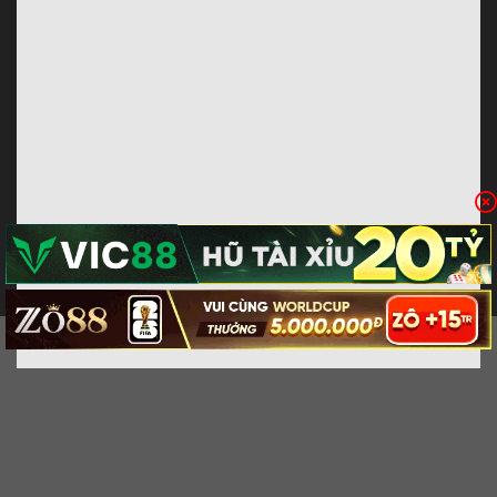
Website
:
https://www1424.io/
Email
:
tylekeo.asia@gmail.com
Hotline
: 0338250528
Phân tích thông tin trước trận đấu
Địa chỉ
: 8B Đường 46, Phường Phú Hữu, Thành phố
Thủ Đức, Thành phố Hồ Chí Minh
Đừng quên, mỗi kèo bóng đá hôm nay đều mang tính
chiến thuật của nhà cái. Hiểu được điều đó, bạn mới
Sitemap
: https://www1424.io/sitemap_index.xml
tránh rơi vào bẫy.
Nhận Biết Biến Động Tỷ Lệ Bóng Đá
Một người chơi chuyên nghiệp không chỉ đọc
kèo nhà
cái
, mà còn cần theo dõi sát biến động tỷ lệ bóng đá
Copyright 2026 ©
www1424.io
| All Rights Reserved
trực tuyến. Có những dấu hiệu giúp bạn phát hiện
“bẫy kèo”:
Kèo chấp giảm nhưng tỷ lệ ăn tăng
→ dấu hiệu
nhà cái đang điều chỉnh để dụ người chơi
Tỷ lệ tài/xỉu biến động mạnh trong 1–2 giờ trước