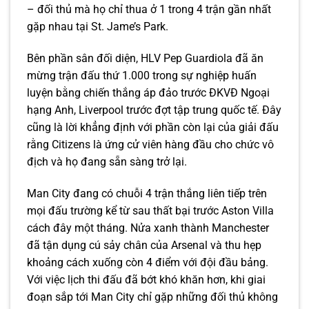
– đối thủ mà họ chỉ thua ở 1 trong 4 trận gần nhất
gặp nhau tại St. Jame’s Park.
Bên phần sân đối diện, HLV Pep Guardiola đã ăn
mừng trận đấu thứ 1.000 trong sự nghiệp huấn
luyện bằng chiến thắng áp đảo trước ĐKVĐ Ngoại
hạng Anh, Liverpool trước đợt tập trung quốc tế. Đây
cũng là lời khẳng định với phần còn lại của giải đấu
rằng Citizens là ứng cử viên hàng đầu cho chức vô
địch và họ đang sẵn sàng trở lại.
Man City đang có chuỗi 4 trận thắng liên tiếp trên
mọi đấu trường kể từ sau thất bại trước Aston Villa
cách đây một tháng. Nửa xanh thành Manchester
đã tận dụng cú sảy chân của Arsenal và thu hẹp
khoảng cách xuống còn 4 điểm với đội đầu bảng.
Với việc lịch thi đấu đã bớt khó khăn hơn, khi giai
đoạn sắp tới Man City chỉ gặp những đối thủ không