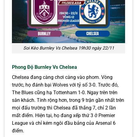
Soi Kèo Burnley Vs Chelsea 19h30 ngày 22/11
Phong Độ Burnley Vs Chelsea
Chelsea đang càng chơi càng vào phom. Vòng
trước, họ đánh bại Wolves với tỷ số 3-0. Trước đó,
The Blues cũng hạ Tottenham 1-0. Ngay trên trên
sân khách. Tính rộng hơn, trong 9 trận gần nhất trên
mọi đấu trường thì Chelsea đã thắng 7, chỉ 2 lần
mất điểm. Hiện tại, họ đang xếp thứ 3 ở Premier
League và chỉ kém ngôi đầu bảng của Arsenal 6
điểm.