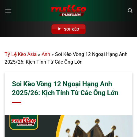
Bỏ
qua
nội
dung
SOI KÈO
Tỷ Lệ Kèo Asia
»
Anh
»
Soi Kèo Vòng 12 Ngoại Hạng Anh
2025/26: Kịch Tính Từ Các Ông Lớn
Soi Kèo Vòng 12 Ngoại Hạng Anh
2025/26: Kịch Tính Từ Các Ông Lớn