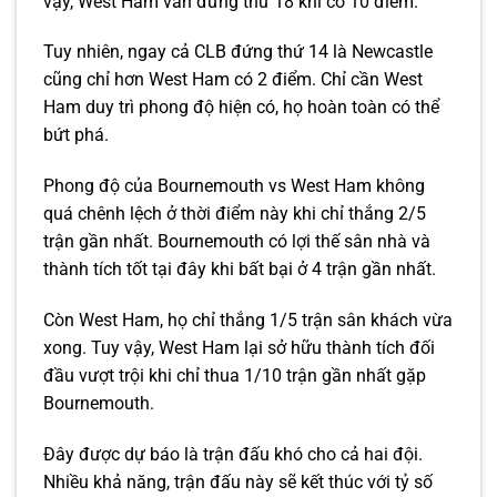
vậy, West Ham vẫn đứng thứ 18 khi có 10 điểm.
Tuy nhiên, ngay cả CLB đứng thứ 14 là Newcastle
cũng chỉ hơn West Ham có 2 điểm. Chỉ cần West
Ham duy trì phong độ hiện có, họ hoàn toàn có thể
bứt phá.
Phong độ của Bournemouth vs West Ham không
quá chênh lệch ở thời điểm này khi chỉ thắng 2/5
trận gần nhất. Bournemouth có lợi thế sân nhà và
thành tích tốt tại đây khi bất bại ở 4 trận gần nhất.
Còn West Ham, họ chỉ thắng 1/5 trận sân khách vừa
xong. Tuy vậy, West Ham lại sở hữu thành tích đối
đầu vượt trội khi chỉ thua 1/10 trận gần nhất gặp
Bournemouth.
Đây được dự báo là trận đấu khó cho cả hai đội.
Nhiều khả năng, trận đấu này sẽ kết thúc với tỷ số