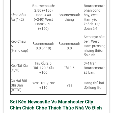
Bournemouth:
Bournemouth
2.80 (+180)
phản công
Kèo Châu
Hòa: 3.40
Bournemouth
hay, West
Âu (1×2)
(+240) West
thắng
Ham yếu
Ham: 2.50
khách. Dự
(+150)
đoán 2-1.
Semenyo sắc
Kèo Châu
bén, West
Bournemouth
Bournemouth
Á
Ham pressing
0.0 (-110)
0.0
(Handicap)
nhưng thiếu
ổn định.
Tài/Xỉu 2.5:
3/4 trận
Kèo Tài Xỉu
Tài -120 / Xỉu
Tài 2.5
Bournemouth
(O/U)
+100
≥3 bàn.
Cả Hai Đội
Yes: -130 / No:
Hàng thủ hai
Ghi Bàn
Yes
+110
đội lỏng lẻo
.
(BTTS)
Soi Kèo Newcastle Vs Manchester City:
Chim Chích Chòe Thách Thức Nhà Vô Địch