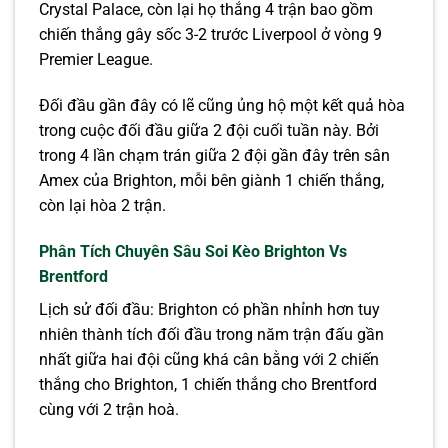
Crystal Palace, còn lại họ thắng 4 trận bao gồm
chiến thắng gây sốc 3-2 trước Liverpool ở vòng 9
Premier League.
Đối đầu gần đây có lẽ cũng ủng hộ một kết quả hòa
trong cuộc đối đầu giữa 2 đội cuối tuần này. Bởi
trong 4 lần chạm trán giữa 2 đội gần đây trên sân
Amex của Brighton, mỗi bên giành 1 chiến thắng,
còn lại hòa 2 trận.
Phân Tích Chuyên Sâu Soi Kèo
Brighton Vs
Brentford
Lịch sử đối đầu: Brighton có phần nhỉnh hơn tuy
nhiên thành tích đối đầu trong năm trận đấu gần
nhất giữa hai đội cũng khá cân bằng với 2 chiến
thắng cho Brighton, 1 chiến thắng cho Brentford
cùng với 2 trận hoà.