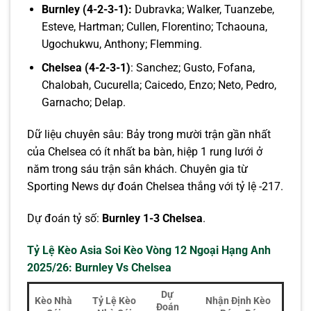
Burnley (4-2-3-1):
Dubravka; Walker, Tuanzebe,
Esteve, Hartman; Cullen, Florentino; Tchaouna,
Ugochukwu, Anthony; Flemming.
Chelsea (4-2-3-1)
: Sanchez; Gusto, Fofana,
Chalobah, Cucurella; Caicedo, Enzo; Neto, Pedro,
Garnacho; Delap.
Dữ liệu chuyên sâu: Bảy trong mười trận gần nhất
của Chelsea có ít nhất ba bàn, hiệp 1 rung lưới ở
năm trong sáu trận sân khách. Chuyên gia từ
Sporting News dự đoán Chelsea thắng với tỷ lệ -217.
Dự đoán tỷ số:
Burnley 1-3 Chelsea
.
Tỷ Lệ Kèo Asia Soi Kèo Vòng 12 Ngoại Hạng Anh
2025/26: Burnley Vs Chelsea
Dự
Kèo Nhà
Tỷ Lệ Kèo
Nhận Định Kèo
Đoán