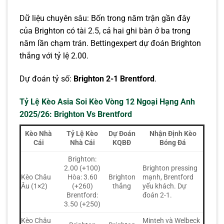
Dữ liệu chuyên sâu: Bốn trong năm trận gần đây
của Brighton có tài 2.5, cả hai ghi bàn ở ba trong
năm lần chạm trán. Bettingexpert dự đoán Brighton
thắng với tỷ lệ 2.00.
Dự đoán tỷ số:
Brighton 2-1 Brentford
.
Tỷ Lệ Kèo Asia Soi Kèo Vòng 12 Ngoại Hạng Anh
2025/26: Brighton Vs Brentford
Kèo Nhà
Tỷ Lệ Kèo
Dự Đoán
Nhận Định Kèo
Cái
Nhà Cái
KQBĐ
Bóng Đá
Brighton:
2.00 (+100)
Brighton pressing
Kèo Châu
Hòa: 3.60
Brighton
mạnh, Brentford
Âu (1×2)
(+260)
thắng
yếu khách. Dự
Brentford:
đoán 2-1.
3.50 (+250)
Kèo Châu
Minteh và Welbeck