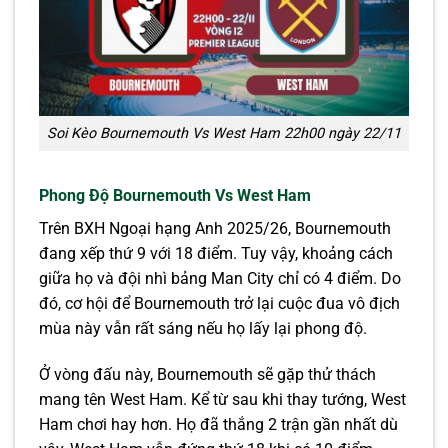
Soi Kèo Bournemouth Vs West Ham 22h00 ngày 22/11
Phong Độ Bournemouth Vs West Ham
Trên BXH Ngoại hạng Anh 2025/26, Bournemouth
đang xếp thứ 9 với 18 điểm. Tuy vậy, khoảng cách
giữa họ và đội nhì bảng Man City chỉ có 4 điểm. Do
đó, cơ hội để Bournemouth trở lại cuộc đua vô địch
mùa này vẫn rất sáng nếu họ lấy lại phong độ.
Ở vòng đấu này, Bournemouth sẽ gặp thử thách
mang tên West Ham. Kể từ sau khi thay tướng, West
Ham chơi hay hơn. Họ đã thắng 2 trận gần nhất dù