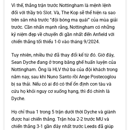
Vì thế, thắng trận trước Nottingham là mệnh lệnh
đối với thầy trò Slot. Và, The Kop sẽ thể hiện ra sao
trên sân nhà trước “đội bóng ma quái” của mùa giải
trước. Cần nhấn mạnh rằng, Nottingham có những
kỷ niệm đẹp về chuyến đi gần nhất đến Anfield với
chiến thắng tối thiểu 1-0 vào tháng 9/2024.
Tuy nhiên, nhiều thứ đã thay đổi kể từ đó. Giờ đây,
Sean Dyche đang ở trong băng ghế huấn luyện của
Nottingham. Ông là HLV thứ ba của đội khách trong
năm nay, sau khi Nuno Santo rồi Ange Postecoglou
bị sa thải. Nếu có ai đó có thể ổn định con tàu và
cứu họ khỏi nguy cơ xuống hạng, thì đó chính là
Dyche.
Họ chỉ thua 1 trong 5 trận dưới thời Dyche và giành
được hai chiến thắng. Trận hòa 2-2 trước MU và
chiến thắng 3-1 gần đây nhất trước Leeds đã giúp