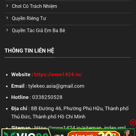
Chơi Có Trách Nhiệm
Quyền Riêng Tư
Quyền Tác Giả Em Ba Bê
THÔNG TIN LIÊN HỆ
Website
:
https://www1424.io/
Email
:
tylekeo.asia@gmail.com
Hotline
: 0338250528
Địa chỉ
: 8B Đường 46, Phường Phú Hữu, Thành phố
Thủ Đức, Thành phố Hồ Chí Minh
Sitemap
: https://www1424.io/sitemap_index.xml