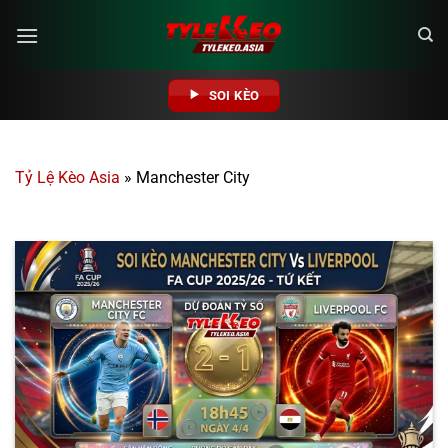
Bỏ
qua
nội
dung
SOI KÈO
Tỷ Lệ Kèo Asia
»
Manchester City