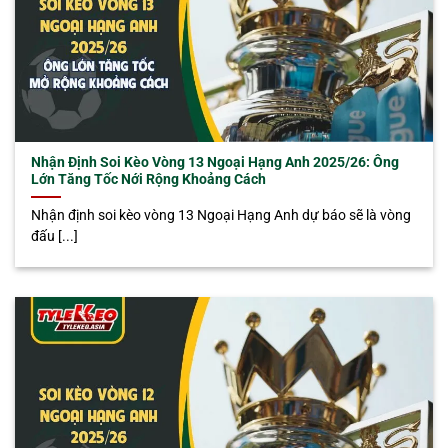
Nhận Định Soi Kèo Vòng 13 Ngoại Hạng Anh 2025/26: Ông
Lớn Tăng Tốc Nới Rộng Khoảng Cách
Nhận định soi kèo vòng 13 Ngoại Hạng Anh dự báo sẽ là vòng
đấu [...]