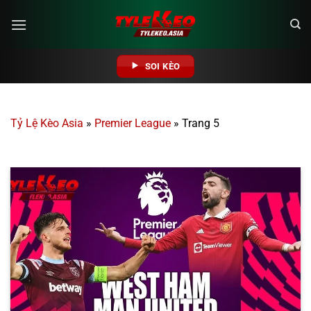
Bỏ
qua
nội
dung
SOI KÈO
Tỷ Lệ Kèo Asia
»
Premier League
»
Trang 5