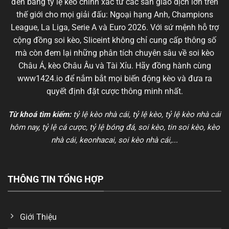
đến bảng tỷ lệ kèo chính xác từ các sàn giao dịch lớn trên
thế giới cho mọi giải đấu: Ngoại hạng Anh, Champions
League, La Liga, Serie A và Euro 2026. Với sứ mệnh hỗ trợ
cộng đồng soi kèo, Sliceint không chỉ cung cấp thông số
mà còn đem lại những phân tích chuyên sâu về soi kèo
Châu Á, kèo Châu Âu và Tài Xỉu. Hãy đồng hành cùng
www1424.io
để nắm bắt mọi biến động kèo và đưa ra
quyết định đặt cược thông minh nhất.
Từ khoá tìm kiếm:
tỷ lệ kèo nhà cái
, tỷ lệ kèo, tỷ lệ kèo nhà cái
hôm nay, tỷ lệ cá cược, tỷ lệ bóng đá, soi kèo, tin soi kèo, kèo
nhà cái, keonhacai, soi kèo nhà cái,...
THÔNG TIN TỔNG HỢP
Giới Thiệu