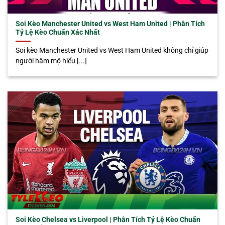
Soi Kèo Manchester United vs West Ham United | Phân Tích
Tỷ Lệ Kèo Chuẩn Xác Nhất
Soi kèo Manchester United vs West Ham United không chỉ giúp
người hâm mộ hiểu [...]
Soi Kèo Chelsea vs Liverpool | Phân Tích Tỷ Lệ Kèo Chuẩn