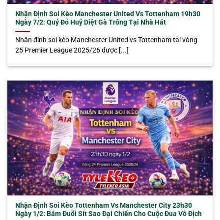
Nhận Định Soi Kèo Manchester United Vs Tottenham 19h30
Ngày 7/2: Quỷ Đỏ Huỷ Diệt Gà Trống Tại Nhà Hát
Nhận định soi kèo Manchester United vs Tottenham tại vòng
25 Premier League 2025/26 được [...]
Nhận Định Soi Kèo Tottenham Vs Manchester City 23h30
Ngày 1/2: Bám Đuổi Sít Sao Đại Chiến Cho Cuộc Đua Vô Địch