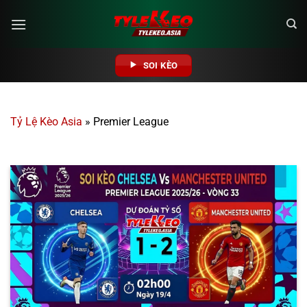
Bỏ
qua
nội
dung
SOI KÈO
Tỷ Lệ Kèo Asia
»
Premier League