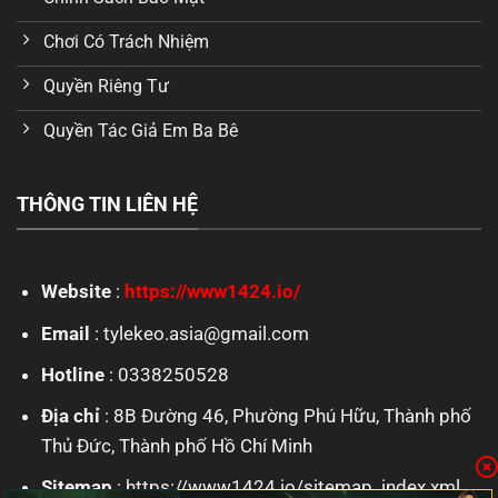
Chơi Có Trách Nhiệm
Quyền Riêng Tư
Quyền Tác Giả Em Ba Bê
THÔNG TIN LIÊN HỆ
Website
:
https://www1424.io/
Email
:
tylekeo.asia@gmail.com
Hotline
: 0338250528
Địa chỉ
: 8B Đường 46, Phường Phú Hữu, Thành phố
Thủ Đức, Thành phố Hồ Chí Minh
Sitemap
: https://www1424.io/sitemap_index.xml