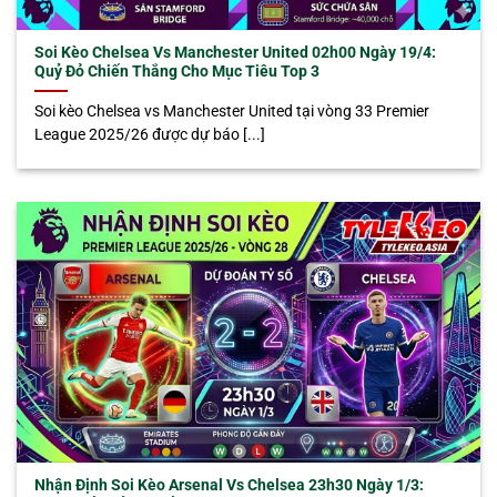
Soi Kèo Chelsea Vs Manchester United 02h00 Ngày 19/4:
Quỷ Đỏ Chiến Thắng Cho Mục Tiêu Top 3
Soi kèo Chelsea vs Manchester United tại vòng 33 Premier
League 2025/26 được dự báo [...]
Nhận Định Soi Kèo Arsenal Vs Chelsea 23h30 Ngày 1/3: