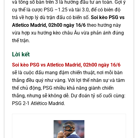
và tổng số bàn trên 3 là hướng đầu tư an toàn. Gợi ý
cụ thể là cược PSG –1.25 và tài 3.0, để có biên độ
trả về hợp lý dù trận đấu có biến số.
Soi kèo PSG vs
Atletico Madrid, 02h00 ngày 16/6
theo hướng này
vừa hợp xu hướng kèo châu Âu vừa phản ánh đúng
thế trận.
Lời kết
Soi kèo PSG vs Atletico Madrid, 02h00 ngày 16/6
sẽ là cuộc đấu mang đậm chiến thuật, nơi mỗi bàn
thắng đều quý như vàng. Với lợi thế nhân sự và tâm
thế chủ động, PSG nhiều khả năng giành chiến
thắng, nhưng sẽ không dễ. Dự đoán tỷ số cuối cùng:
PSG 2-1 Atlético Madrid.