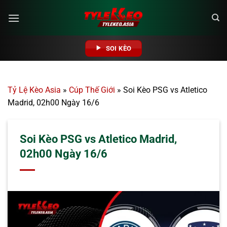
Bỏ
qua
nội
dung
SOI KÈO
Tỷ Lệ Kèo Asia
»
Cúp Thế Giới
»
Soi Kèo PSG vs Atletico
Madrid, 02h00 Ngày 16/6
Soi Kèo PSG vs Atletico Madrid,
02h00 Ngày 16/6