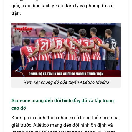
giải, cùng bóc tách yếu tố tâm lý và phong độ sát
trận.
Xem xét phong độ của tuyển Atlético Madrid
Simeone mang đến đội hình đầy đủ và tập trung
cao độ
Không còn cảnh thiếu nhân sự ở hàng thủ như mùa
giải trước, Atlético mang đến đội hình ổn định và