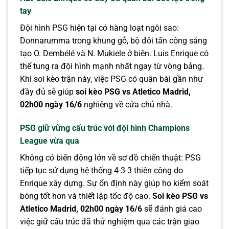
tay
Đội hình PSG hiện tại có hàng loạt ngôi sao:
Donnarumma trong khung gỗ, bộ đôi tấn công sáng
tạo O. Dembélé và N. Mukiele ở biên. Luis Enrique có
thể tung ra đội hình mạnh nhất ngay từ vòng bảng.
Khi soi kèo trận này, việc PSG có quân bài gần như
đầy đủ sẽ giúp
soi kèo PSG vs Atletico Madrid,
02h00 ngày 16/6
nghiêng về cửa chủ nhà.
PSG giữ vững cấu trúc với đội hình Champions
League vừa qua
Không có biến động lớn về sơ đồ chiến thuật: PSG
tiếp tục sử dụng hệ thống 4-3-3 thiên công do
Enrique xây dựng. Sự ổn định này giúp họ kiểm soát
bóng tốt hơn và thiết lập tốc độ cao.
Soi kèo PSG vs
Atletico Madrid, 02h00 ngày 16/6
sẽ đánh giá cao
việc giữ cấu trúc đã thử nghiệm qua các trận giao