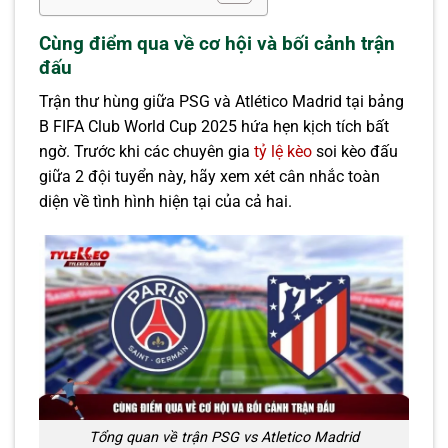
Cùng điểm qua về cơ hội và bối cảnh trận
đấu
Trận thư hùng giữa PSG và Atlético Madrid tại bảng
B FIFA Club World Cup 2025 hứa hẹn kịch tích bất
ngờ. Trước khi các chuyên gia
tỷ lệ kèo
soi kèo đấu
giữa 2 đội tuyển này, hãy xem xét cân nhắc toàn
diện về tình hình hiện tại của cả hai.
Tổng quan về trận PSG vs Atletico Madrid