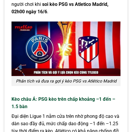
người chơi khi
soi kèo PSG vs Atletico Madrid,
02h00 ngày 16/6
.
Phân tích và đưa ra gợi ý kèo PSG vs Atlético Madrid
Kèo châu Á: PSG kèo trên chấp khoảng –1 đến –
1.5 bàn
Đại diện Ligue 1 nằm cửa trên nhờ phong độ cao và
dàn sao đầy đủ, mức chấp dao động –1 đến –1.25
tùy thời điểm ra kèo. Atlético có khả năng chống đỡ