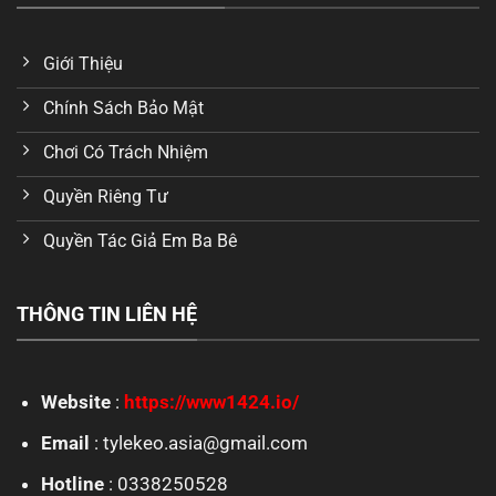
Giới Thiệu
Chính Sách Bảo Mật
Chơi Có Trách Nhiệm
Quyền Riêng Tư
Quyền Tác Giả Em Ba Bê
THÔNG TIN LIÊN HỆ
Website
:
https://www1424.io/
Email
:
tylekeo.asia@gmail.com
Hotline
: 0338250528